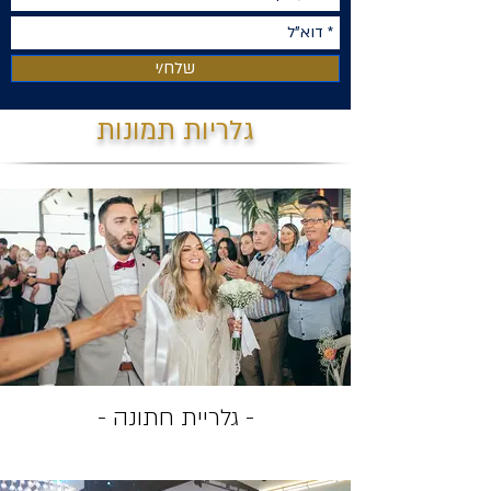
שלח/י
גלריות תמונות
- גלריית חתונה -