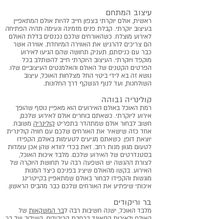
עיצוב המתחם
ראשית, אולם יוקרתי בצפון חייב להיות אולם המתאפיין
בעיצוב יוקרתי. קבלת פנים מזמינה ונעימה תהיה הפתיחה
לאירוע מוצלח. כשהאורחים שלכם נכנסים בדלת האולם
הם צריכים להרגיש את האווירה המיוחדת. אווירה אשר
כבר עם כניסתם, תעניק תחושה שהם הגיעו לאירוע
מוקפד ויוקרתי. העיצוב היוקרתי חייב להשתלב בכל
הפרטים הקטנים של האולם והאלמנטים העיצוביים שלו.
נושא זה בא לידי ביטוי החל מצלחות האוכל, עיצוב
השולחנות, ועד לנוף הנשקף דרך החלונות.
קולינריה גבוהה
רמת האוכל באולם האירועים הוא מאפיין נוסף שהופך
אירוע ליוקרתי. כשאתם בוחרים אולם לאירוע שלכם,
חשוב לבחור אולם שמתהדר בתפריט
קולינריה
משובח.
אחד כזה שישאיר את האורחים שלכם עם חוויה קולינרית
יוצאת דופן. כשאתם מגיעים לטעימות באולם, הקפידו
לטעום מגוון מנות רחב. זאת בכדי לוודא שהן אכן עומדות
בסטנדרטים של האירוע שלכם. מלבד איכות האוכל,
לצורת ההגשה יש השפעה רבה על תחושת היוקרה של
האירוע. בקשו מהאולם שיציג בפניכם כיצד המנות
מוגשות והקפידו לבחור באולם שמתאפיין בקייטרינג
איכותי שיפתיע את האורחים שלכם כבר מהביס הראשון.
בר וריקודים
מלבד האוכל, ישנה חשיבות רבה ל
בר המשקאות
של
האולם ולאיכות הסאונד ברחבת ה
ריקודים
. השילוב של בר