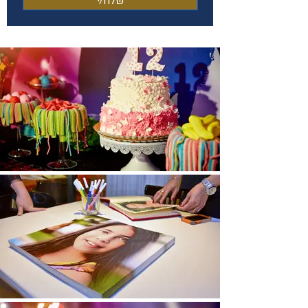
שלח/י