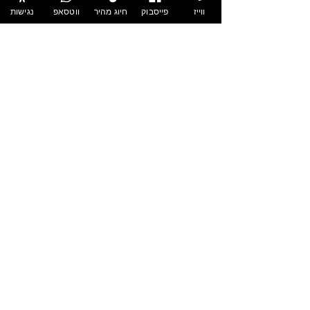
ווייז
פייסבוק
חיוג מהיר
ווטסאפ
נגישות
- אווירה -
04-381-0333
| דרך הים 2, עתלית
על המקום