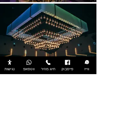
ווייז
פייסבוק
חיוג מהיר
ווטסאפ
נגישות