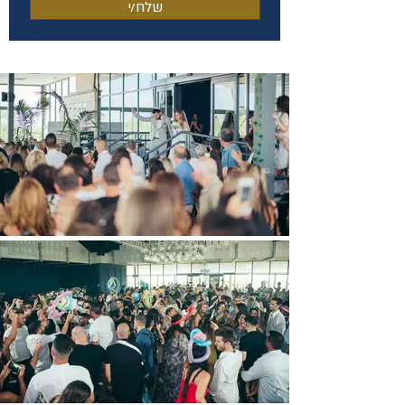
שלח/י