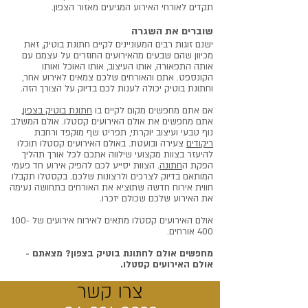
תקדים לאורחי האירוע המגיעים מאזור הצפון.
שוברים את השגרה
ישנם זוגות רבים המעוניינים לקיים חתונת בוטיק, זאת
מכיוון שהם שבעים מהאירועים החוזרים על עצמם עם
אותה התפאורה, אותו העיצוב, אותו האוכל ואותו
הקונספט. אתם והאורחים שלכם צמאים לאירוע אחר,
וחתונת בוטיק יכולה לענות לכם בדיוק על הצורך הזה.
אם אתם מחפשים מקום לקיים בו
חתונת בוטיק בצפון
,
אתם מחפשים את אולם האירועים קסטלו. אולם המשלב
נוף טבעי ועיצוב יוקרתי, תפריט שף מוקפד ורחבת
ריקודים
צעירה ובועטת. באולם האירועים קסטלו תוכלו
להיעזר בצוות מקצועי שילווה אתכם לכל אורך תהליך
הפקת ה
חתונה
. הצוות יסייע לכם להפיק אירוע חד פעמי
המותאם בדיוק לצרכים ולרצונות שלכם. בקסטלו תקבלו
חווית אירוח חדשה שתוציא את האורחים בתחושה נעימה
את האירוע שלכם שכולם יזכרו.
אולם האירועים קסטלו מתאים לאירוח אירועים של 100-
400 אורחים.
מחפשים אולם לחתונת בוטיק בצפון? מצאתם -
אולם האירועים קסטלו.
צרו קשר