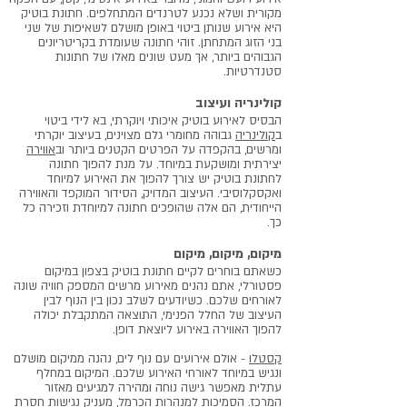
מקורית ושלא נכנע לטרנדים המתחלפים. חתונת בוטיק
היא אירוע שנותן ביטוי באופן מושלם לשאיפות של שני
בני הזוג המתחתן. זוהי חתונה שעומדת בקריטריונים
הגבוהים ביותר, אך מעט שונים מאלו של חתונות
סטנדרטיות.
קולינריה ועיצוב
הבסיס לאירוע בוטיק איכותי ויוקרתי, בא לידי ביטוי
ב
קולינריה
גבוהה מחומרי גלם מצוינים, בעיצוב יוקרתי
ומרשים, בהקפדה על הפרטים הקטנים ביותר וב
אווירה
יצירתית ומושקעת במיוחד. על מנת להפוך חתונה
לחתונת בוטיק יש צורך להפוך את האירוע למיוחד
ואקסקלוסיבי. העיצוב המדויק, הסידור המוקפד והאווירה
הייחודית, הם אלה שהופכים חתונה למיוחדת וזכירה כל
כך.
מיקום, מיקום, מיקום
כשאתם בוחרים לקיים חתונת בוטיק בצפון במיקום
פסטורלי, אתם נהנים מאירוע מרשים המספק חוויה שונה
לאורחים שלכם. כשיודעים לשלב נכון בין הנוף לבין
העיצוב של החלל הפנימי, התוצאה המתקבלת יכולה
להפוך האווירה באירוע ליוצאת דופן.
קסטלו
- אולם אירועים עם נוף לים, נהנה ממיקום מושלם
ונגיש במיוחד לאורחי האירוע שלכם. המיקום במחלף
עתלית מאפשר גישה נוחה ומהירה למגיעים מאזור
המרכז. הסמיכות למנהרות הכרמל, מעניק נגישות חסרת